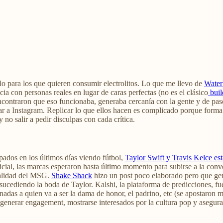
olo para los que quieren consumir electrolitos. Lo que me llevo de
Wate
a con personas reales en lugar de caras perfectas (no es el clásico
buil
contraron que eso funcionaba, generaba cercanía con la gente y de paso
ar a Instagram. Replicar lo que ellos hacen es complicado porque forma
no salir a pedir disculpas con cada crítica.
ados en los últimos días viendo fútbol,
Taylor Swift y Travis Kelce e
ficial, las marcas esperaron hasta último momento para subirse a la conv
validad del MSG.
Shake Shack
hizo un post poco elaborado pero que ge
a sucediendo la boda de Taylor. Kalshi, la plataforma de predicciones,
ionadas a quien va a ser la dama de honor, el padrino, etc (se apostar
 generar engagement, mostrarse interesados por la cultura pop y asegurar