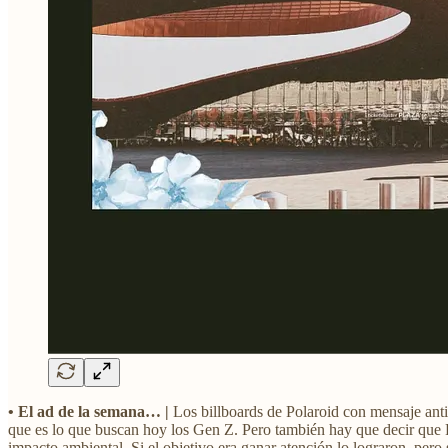
• El ad de la semana… |
Los billboards de Polaroid con mensaje anti
que es lo que buscan hoy los Gen Z. Pero también hay que decir que Pol
impacto ambiental. Si el objetivo era ganar atención lo lograron, pero