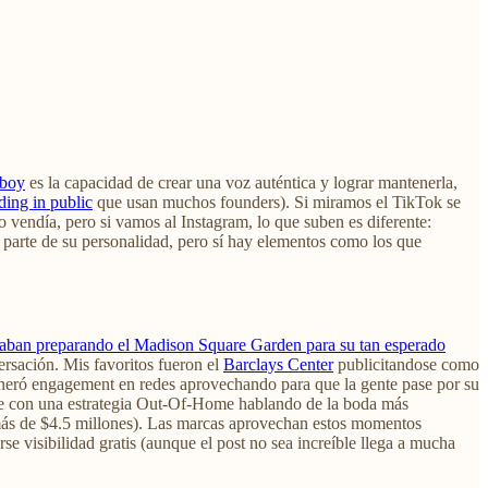
rboy
es la capacidad de crear una voz auténtica y lograr mantenerla,
ding in public
que usan muchos founders). Si miramos el TikTok se
 vendía, pero si vamos al Instagram, lo que suben es diferente:
 parte de su personalidad, pero sí hay elementos como los que
staban preparando el Madison Square Garden para su tan esperado
ersación. Mis favoritos fueron el
Barclays Center
publicitandose como
neró engagement en redes aprovechando para que la gente pase por su
 fue con una estrategia Out-Of-Home hablando de la boda más
on más de $4.5 millones). Las marcas aprovechan estos momentos
se visibilidad gratis (aunque el post no sea increíble llega a mucha