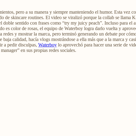
entos, pero a su manera y siempre manteniendo el humor. Esta vez cont
ido de skincare routines. El video se viralizó porque la collab se llama
el doble sentido con frases como “try my juicy peach”. Incluso para el a
do es color de rosas, el equipo de Waterboy logra darlo vuelta y aprove
ara redes y mostrar la marca, pero terminó generando un debate por có
e baja calidad, hacía vlogs mostrándose a ella más que a la marca y casi
ir a pedir disculpas,
Waterboy
lo aprovechó para hacer una serie de vid
manager” en sus propias redes sociales.