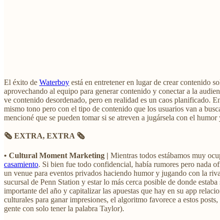
El éxito de
Waterboy
está en entretener en lugar de crear contenido s
aprovechando al equipo para generar contenido y conectar a la audienci
ve contenido desordenado, pero en realidad es un caos planificado. En
mismo tono pero con el tipo de contenido que los usuarios van a busc
mencioné que se pueden tomar si se atreven a jugársela con el humor y 
🗞️ EXTRA, EXTRA 🗞️
• Cultural Moment Marketing |
Mientras todos estábamos muy ocup
casamiento
. Si bien fue todo confidencial, había rumores pero nada o
un venue para eventos privados haciendo humor y jugando con la ri
sucursal de Penn Station y estar lo más cerca posible de donde estab
importante del año y capitalizar las apuestas que hay en su app relac
culturales para ganar impresiones, el algoritmo favorece a estos posts,
gente con solo tener la palabra Taylor).