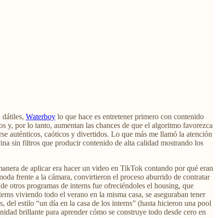
 dátiles,
Waterboy
lo que hace es entretener primero con contenido
 y, por lo tanto, aumentan las chances de que el algoritmo favorezca
se auténticos, caóticos y divertidos. Lo que más me llamó la atención
na sin filtros que producir contenido de alta calidad mostrando los
a manera de aplicar era hacer un video en TikTok contando por qué eran
oda frente a la cámara, convirtieron el proceso aburrido de contratar
 de otros programas de interns fue ofreciéndoles el housing, que
terns viviendo todo el verano en la misma casa, se aseguraban tener
, del estilo “un día en la casa de los interns” (hasta hicieron una pool
unidad brillante para aprender cómo se construye todo desde cero en