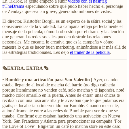
En TikTok, la gente empezó a subir
videos con el hashtag
#TheDrama
especulando sobre qué pudo haber hecho el personaje
de Zendaya que sea tan grave, generando millones de vistas.
El director, Kristoffer Borgli, es un experto de la sátira social y las
consecuencias de la viralidad. La campaña refleja perfectamente el
mensaje de la película; cómo la obsesión por el drama y la atención
que generan las redes sociales pueden destruir las relaciones
personales. Me encanta lo creativa que es la campaña y cómo
muestra lo que es hacer buen marketing, animándose a ir más allá de
las estrategias tradicionales. Les dejo
el trailer de la película
.
🗞️EXTRA, EXTRA 🗞️
• Bumble y una activación para San Valentín |
Ayer, cuando
estaba llegando al local de matcha del barrio (no digo cafetería
porque literalmente no venden café, solo matcha y té japonés), noté
mucho color amarillo en la puerta. Antes de entrar, unas chicas te
recibían con una rosa amarilla y te avisaban que lo que pidamos era
gratis; el local estaba intervenido por Bumble. Cuando me senté,
automáticamente entré a las redes de Bumble para ver de qué se
trataba. Confirmé que estaban haciendo una activación en Nueva
York, San Francisco y Atlanta para promocionar su campaña ‘For
the Love of Love’. Eligieron un café (o matcha store en este caso,