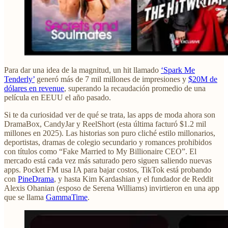
Para dar una idea de la magnitud, un hit llamado
‘Spark Me
Tenderly’
generó más de 7 mil millones de impresiones y
$20M de
dólares en revenue
, superando la recaudación promedio de una
película en EEUU el año pasado.
Si te da curiosidad ver de qué se trata, las apps de moda ahora son
DramaBox, CandyJar y ReelShort (esta última facturó $1.2 mil
millones en 2025). Las historias son puro cliché estilo millonarios,
deportistas, dramas de colegio secundario y romances prohibidos
con títulos como “Fake Married to My Billionaire CEO”. El
mercado está cada vez más saturado pero siguen saliendo nuevas
apps. Pocket FM usa IA para bajar costos, TikTok está probando
con
PineDrama
, y hasta Kim Kardashian y el fundador de Reddit
Alexis Ohanian (esposo de Serena Williams) invirtieron en una app
que se llama
GammaTime
.