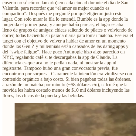
enserio no sé cómo llamarlo) en cada ciudad durante el día de San
Valentín, para recordar que “el amor es mejor cuando es
compartido”. Después me pregunté por qué eligieron justo este
lugar. Con solo mirar la fila lo entendí. Bumble es la app donde la
mujer da el primer paso, y aunque había parejas, el lugar estaba
lleno de grupos de amigas; chicas saliendo de pilates o volviendo de
correr, todas haciendo su parada diaria para tomar matcha. Ese era el
target con el objetivo de volver a hablar de amor en un momento
donde los Gen Z y millennials están cansados de las dating apps y
del “swipe fatigue”. Hace poco Anthropic hizo algo parecido en
NYC, regalando café si te descargabas la app de Claude. La
diferencia es que acá no te pedían nada, ni mostrar la app ni
registrarte. Tampoco hubo una gran convocatoria previa, fue
encontrarlo por sorpresa. Claramente la intención era viralizarse con
contenido orgánico a bajo costo. Si bien pagaban todas las órdenes,
a razón de un matcha por minuto (~$8 dólares c/u), calculé que la
movida les habrá costado menos de $10 mil dólares incluyendo las
flores, las chicas de la puerta y las bebidas.