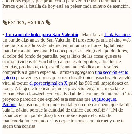
alfombras rojas y postproducción para ver el trabajo terminado.
Parece que la batalla de hoy está en pelear cada minuto de atención.
🗞️EXTRA, EXTRA 🗞️
•
Un ramo de links para San Valentín
|
Marc lanzó
Link Bouquet
un par de días antes de San Valentín. El proyecto es una página web
que transforma links de internet en un ramo de flores digital para
mandarle a otra persona. El concepto es así, elegís el tipo de flores,
el color del fondo de pantalla, pegas links de las cosas que se te
ocurran (videos de YouTube, canciones de Spotify, artículos de
noticias, productos, etc), escribís una nota/dedicatoria y se los
compartís a alguien especial. También agregaron
una sección estilo
galería
para ver los ramos que crean los distintos usuarios. Se volvió
viral al toque;
el post original en X
pasó las 500 mil impresiones en
horas. A la gente le encantó que el proyecto tenga una mezcla de
romanticismo low-tech con creatividad de la cultura de internet. Otro
proyecto parecido que explotó esta semana fue
DigiBouquet
.
Pauline
, la creadora, dijo que tuvo tal éxito que casi tiene que dar de
baja la página porque la cantidad de tráfico que recibió (+1M de
usuarios en un par de días) hizo que se dispare el costo de
mantenerla funcionando. Cosas que te cruzas en internet y que te
sacan una sonrisa.