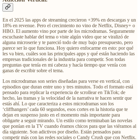
En el 2025 las apps de streaming crecieron +39% en descargas y un
18% en revenue. Pero el crecimiento no vino de Netflix, Disney+ o
HBO. El aumento vino por parte de los microdramas. Seguramente
escuchaste hablar del tema o viste algún video que se viralizó de
alguna microserie y te pareció todo de muy bajo presupuesto, pero
parece ser lo que funciona. Hoy quiero enfocarme en esto: por qué
les va bien, cuáles son las principales apps y qué están haciendo las
empresas tradicionales de la industria para competir. Son todas
preguntas que tenía en mi cabeza y hacía tiempo que venía con
ganas de escribir sobre el tema.
Los microdramas son series diseñadas para verse en vertical, con
episodios que duran entre uno y tres minutos. Todo el formato está
pensado para replicar la experiencia de scrollear en TikTok; de
hecho, las tramas y la velocidad de la narrativa te hacen sentir que
estás ahí. Lo que caracteriza a estos microdramas son los
‘cliffhangers’ cada 60 segundos, esos cortes en la historia que te
dejan en suspenso justo en el momento más importante para
obligarte a seguir mirando. Un estilo como terminaban las novelas
que ponían en la TV cuando éramos chicos para que las viéramos al
día siguiente. Son adictivos por diseño. Están pensados para
competir más con las redes sociales o Candy Crush que con Netflix.