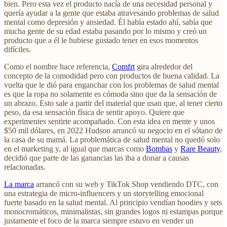
bien. Pero esta vez el producto nacía de una necesidad personal y
quería ayudar a la gente que estaba atravesando problemas de salud
mental como depresión y ansiedad. Él había estado ahí, sabía que
mucha gente de su edad estaba pasando por lo mismo y creó un
producto que a él le hubiese gustado tener en esos momentos
difíciles.
Como el nombre hace referencia,
Comfrt
gira alrededor del
concepto de la comodidad pero con productos de buena calidad. La
vuelta que le dió para enganchar con los problemas de salud mental
es que la ropa no solamente es cómoda sino que da la sensación de
un abrazo. Esto sale a partir del material que usan que, al tener cierto
peso, da esa sensación física de sentir apoyo. Quiere que
experimentes sentirte acompañado. Con esta idea en mente y unos
$50 mil dólares, en 2022 Hudson arrancó su negocio en el sótano de
la casa de su mamá. La problemática de salud mental no quedó solo
en el marketing y, al igual que marcas como
Bombas
y
Rare Beauty
,
decidió que parte de las ganancias las iba a donar a causas
relacionadas.
La marca
arrancó con su web y TikTok Shop vendiendo DTC, con
una estrategia de micro-influencers y un storytelling emocional
fuerte basado en la salud mental. Al principio vendían hoodies y sets
monocromáticos, minimalistas, sin grandes logos ni estampas porque
justamente el foco de la marca siempre estuvo en vender un