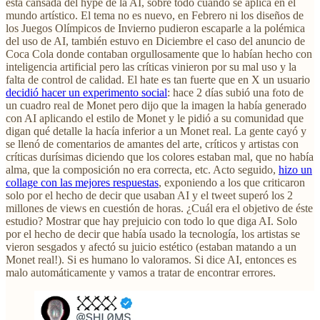
está cansada del hype de la AI, sobre todo cuando se aplica en el
mundo artístico. El tema no es nuevo, en Febrero ni los diseños de
los Juegos Olímpicos de Invierno pudieron escaparle a la polémica
del uso de AI, también estuvo en Diciembre el caso del anuncio de
Coca Cola donde contaban orgullosamente que lo habían hecho con
inteligencia artificial pero las críticas vinieron por su mal uso y la
falta de control de calidad. El hate es tan fuerte que en X un usuario
decidió hacer un experimento social
: hace 2 días subió una foto de
un cuadro real de Monet pero dijo que la imagen la había generado
con AI aplicando el estilo de Monet y le pidió a su comunidad que
digan qué detalle la hacía inferior a un Monet real. La gente cayó y
se llenó de comentarios de amantes del arte, críticos y artistas con
críticas durísimas diciendo que los colores estaban mal, que no había
alma, que la composición no era correcta, etc. Acto seguido,
hizo un
collage con las mejores respuestas
, exponiendo a los que criticaron
solo por el hecho de decir que usaban AI y el tweet superó los 2
millones de views en cuestión de horas. ¿Cuál era el objetivo de éste
estudio? Mostrar que hay prejuicio con todo lo que diga AI. Solo
por el hecho de decir que había usado la tecnología, los artistas se
vieron sesgados y afectó su juicio estético (estaban matando a un
Monet real!). Si es humano lo valoramos. Si dice AI, entonces es
malo automáticamente y vamos a tratar de encontrar errores.