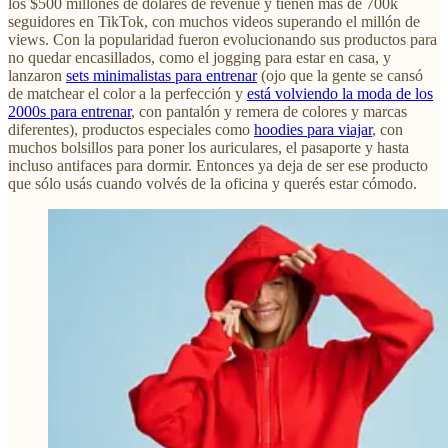
los $500 millones de dólares de revenue y tienen más de 700k
seguidores en TikTok, con muchos videos superando el millón de
views. Con la popularidad fueron evolucionando sus productos para
no quedar encasillados, como el jogging para estar en casa, y
lanzaron
sets minimalistas para entrenar
(ojo que la gente se cansó
de matchear el color a la perfección y
está volviendo la moda de los
2000s para entrenar
, con pantalón y remera de colores y marcas
diferentes), productos especiales como
hoodies para viajar
, con
muchos bolsillos para poner los auriculares, el pasaporte y hasta
incluso antifaces para dormir. Entonces ya deja de ser ese producto
que sólo usás cuando volvés de la oficina y querés estar cómodo.