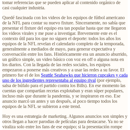
tomar referencias que se pueden aplicar al contenido orgánico de
casi cualquier industria.
Quedé fascinada con los videos de los equipos de fútbol americano
de la NFL para contar su nuevo fixture. Sinceramente, no sabía que
presentar el fixture del equipo era tan popular hasta que me llegaron
los videos virales y me puse a investigar. Brevemente este es el
contexto útil para los que no siguen el deporte: todos los años los
equipos de la NFL revelan el calendario completo de la temporada,
generalmente a mediados de mayo, para generar expectativa y
conversación entre los fans. Históricamente era un anuncio aburrido,
un gráfico simple, un video básico con voz en off o alguna nota en
los diarios. Con la llegada de las redes sociales, los equipos
empezaron a ponerse más creativos y a usar las redes a su favor. El
primero fue el de los
Seattle Seahawks que hicieron cupcakes y cada
uno de los ingredientes representaba al equipo rival
(por ejemplo,
salsa de búfalo para el partido contra los Bills). En ese momento las
cuentas que compartían recetas explotaban y eran súper populares,
incluso más que durante la pandemia, y se inspiraron en eso. Ese
anuncio marcó un antes y un después, al poco tiempo todos los
equipos de la NFL se subieron a este trend.
Hoy es una estrategia de marketing. Algunos anuncios son simples y
otros llegan a hacer parodias de películas para destacarse. Ya no se
viraliza solo entre los fans de ese equipo; si la presentación rompe