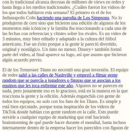
con lo tradicional alcanza decenas de millones de views en redes y
hasta llega a los medios tradicionales. ¿Cuáles fueron los videos de
los que todos hablaron esta semana? El primero es el de los
Indianapolis Colts
haciendo una parodia de Los Simpsons
. No lo
produjeron de cero sino que hicieron una edición de algunos de los
momentos más icónicos y la familia iba reaccionando a cada una de
las fechas con referencias y chistes sobre los rivales. Es un video de
3 minutos, muy bien editado y adaptado a la cultura del fútbol
americano. Fue un éxito porque a la gente le pareció divertido,
original y nostálgico. Un dato no menor, Disney+ también formó
parte del video, al final aparece su logo, así que asumo que hicieron
algún acuerdo previo.
El de los Tennessee Titans no necesitó una gran inversión. El equipo
de redes
salió a las calles de Nashville y empezó a filmar gente
random que se parecía a jugadores o figuras que se asocian a los
equipos que les toca enfrentar este año
. Algunos no se parecen en
nada, pero justamente eso es lo gracioso, está en la manera en la que
reacciona la gente y la edición. Además enganchás con gente de
todos los equipos, no solo con los fans de los Titans. Es simple y
está bien ejecutado, porque toma inspiración de los videos de
TikTok donde hablan con gente random en la calle. Esto puede
servirle a cualquier equipo de marketing que esté haciendo
brainstorming de qué puede hacer durante el mundial, hasta incluso
internamente dentro de la empresa hacer los parecidos con figuras de