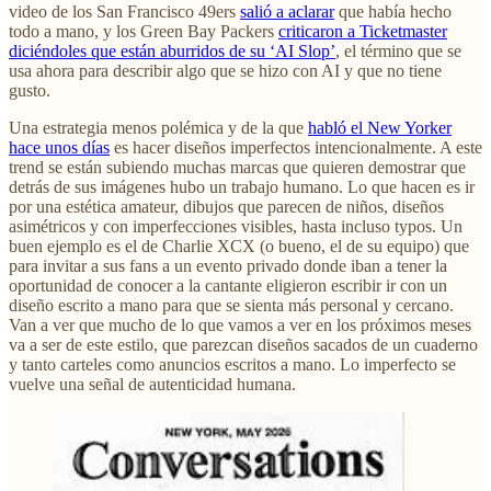
video de los San Francisco 49ers
salió a aclarar
que había hecho
todo a mano, y los Green Bay Packers
criticaron a Ticketmaster
diciéndoles que están aburridos de su ‘AI Slop’
, el término que se
usa ahora para describir algo que se hizo con AI y que no tiene
gusto.
Una estrategia menos polémica y de la que
habló el New Yorker
hace unos días
es hacer diseños imperfectos intencionalmente. A este
trend se están subiendo muchas marcas que quieren demostrar que
detrás de sus imágenes hubo un trabajo humano. Lo que hacen es ir
por una estética amateur, dibujos que parecen de niños, diseños
asimétricos y con imperfecciones visibles, hasta incluso typos. Un
buen ejemplo es el de Charlie XCX (o bueno, el de su equipo) que
para invitar a sus fans a un evento privado donde iban a tener la
oportunidad de conocer a la cantante eligieron escribir ir con un
diseño escrito a mano para que se sienta más personal y cercano.
Van a ver que mucho de lo que vamos a ver en los próximos meses
va a ser de este estilo, que parezcan diseños sacados de un cuaderno
y tanto carteles como anuncios escritos a mano. Lo imperfecto se
vuelve una señal de autenticidad humana.