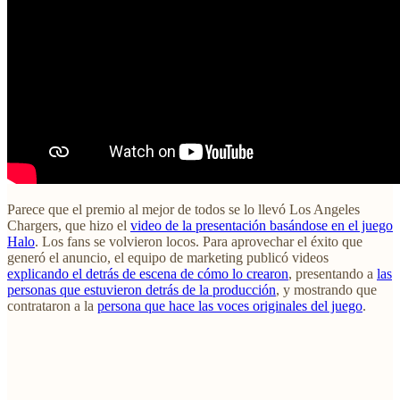
Parece que el premio al mejor de todos se lo llevó Los Angeles
Chargers, que hizo el
video de la presentación basándose en el juego
Halo
. Los fans se volvieron locos. Para aprovechar el éxito que
generó el anuncio, el equipo de marketing publicó videos
explicando el detrás de escena de cómo lo crearon
, presentando a
las
personas que estuvieron detrás de la producción
, y mostrando que
contrataron a la
persona que hace las voces originales del juego
.